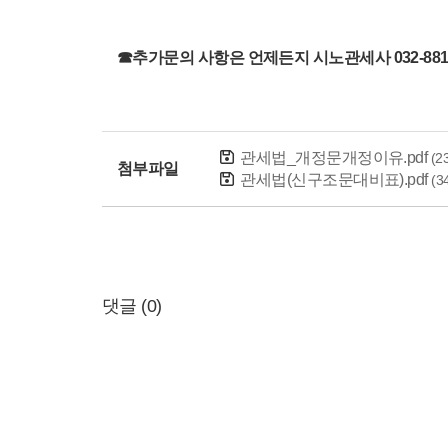
☎추가문의 사항은 언제든지 시노관세사 032-881
관세법_개정문개정이유.pdf
(2
첨부파일
관세법(신구조문대비표).pdf
(3
댓글 (
0
)