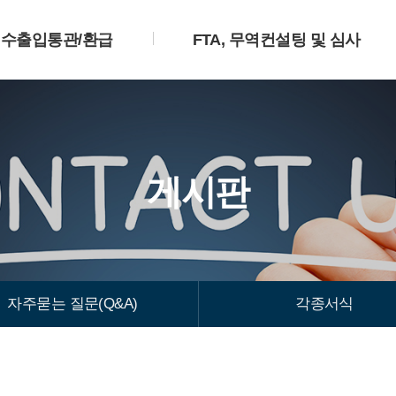
수출입통관/환급
FTA, 무역컨설팅 및 심사
게시판
자주묻는 질문(Q&A)
각종서식