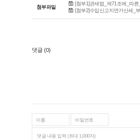
[첨부1]관세법_제71조에_따른_
첨부파일
[첨부2]수입신고지연가산세_부과
댓글 (
0
)