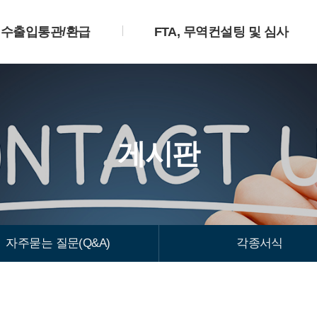
수출입통관/환급
FTA, 무역컨설팅 및 심사
게시판
자주묻는 질문(Q&A)
각종서식