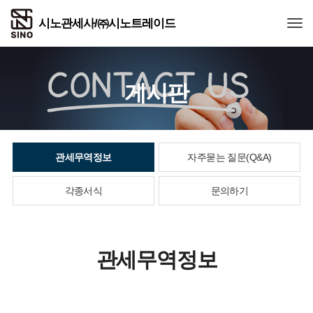
Togg
게시판
관세무역정보
자주묻는 질문(Q&A)
각종서식
문의하기
관세무역정보