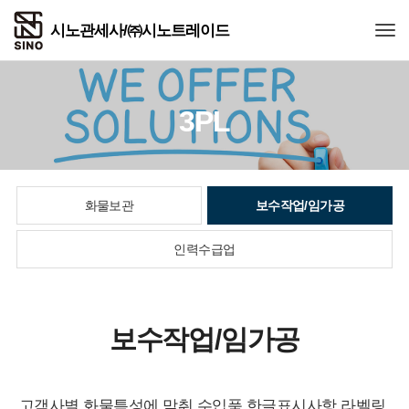
Togg
3PL
화물보관
보수작업/임가공
인력수급업
보수작업/임가공
고객사별 화물특성에 맞춰 수입품 한글표시사항 라벨링,