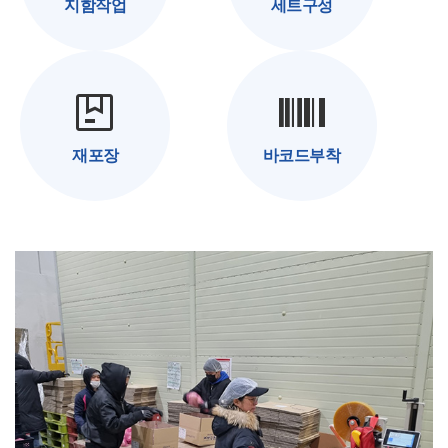
지함작업
세트구성
package
barcode
재포장
바코드부착