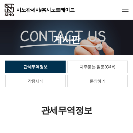
Togg
게시판
관세무역정보
자주묻는 질문(Q&A)
각종서식
문의하기
관세무역정보