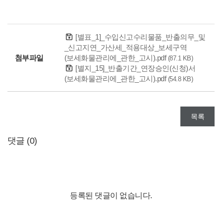
[별표_1]_수입신고수리물품_반출의무_및
_신고지연_가산세_적용대상_보세구역
첨부파일
(보세화물관리에_관한_고시).pdf
(87.1 KB)
[별지_15]_반출기간_연장승인(신청)서
(보세화물관리에_관한_고시).pdf
(54.8 KB)
목록
댓글 (
0
)
등록된 댓글이 없습니다.