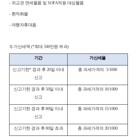
- 외교관 면세물품 및 SOFA적용 대상물품
- 환적화물
- 여행자휴대품
3) 가산세액 (*최대 500만원 부과)
기간
가산세율
신고기한
*
경과
후
20
일
이내
총
과세가격의
5/1000
신고
신고기한
경과
후
50
일
이내
총
과세가격의
10/1000
신고
신고기한
경과
후
80
일
이내
총
과세가격의
15/1000
신고
신고기한
경과
후
80
일
초과
총
과세가격의
20/1000