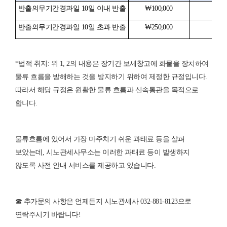
반출의무기간경과일
10
일
이내
반출
₩100,000
₩300
반출의무기간경과일
10
일
초과
반출
₩250,000
₩500
*법적 취지: 위 1, 2의 내용은 장기간 보세창고에 화물을 장치하여
물류 흐름을 방해하는 것을 방지하기 위하여 제정한 규정입니다
.
따라서 해당 규정은 원활한 물류 흐름과 신속통관을 목적으로
합니다
.
물류흐름에 있어서 가장 마주치기 쉬운 과태료 등을 살펴
보았는데, 시노관세사무소는 이러한 과태료 등이 발생하지
않도록 사전 안내 서비스를 제공하고 있습니다.
☎ 추가문의 사항은 언제든지 시노관세사 032-881-8123으로
연락주시기 바랍니다!