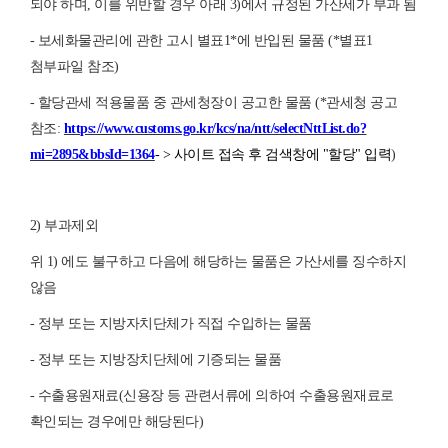
되야 하며, 이를 위반할 경우 아래 3)에서 규정된 가산세가 부과 됨
- 보세화물관리에 관한 고시 별표1*에 반입된 물품 (*별표1
첨부파일 참조)
- 할당관세 적용물품 중 관세청장이 공고한 물품 (*관세청 공고
참조:
https://www.customs.go.kr/kcs/na/ntt/selectNttList.do?
mi=2895&bbsId=1364
- > 사이트 접속 후 검색창에 "할당" 입력
)
2) 부과제외
위 1) 에도 불구하고 다음에 해당하는 물품은 가산세를 징수하지
않음
- 정부 또는 지방자치단체가 직접 수입하는 물품
- 정부 또는 지방장치단체에 기증되는 물품
- 수출용원재료(신용장 등 관련서류에 의하여 수출용원재료로
확인되는 경우에만 해당된다)