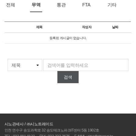
전체
무역
통관
FTA
기타
분류
제목
작성자
날짜
등록된 게시글이 없습니다.
검색
시노관세사 / ㈜시노트레이드
인천 연수구 송도과학로 32 송도테크노파크IT센터 S동 1902호