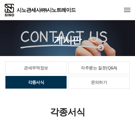
Togg
게시판
관세무역정보
자주묻는 질문(Q&A)
각종서식
문의하기
각종서식