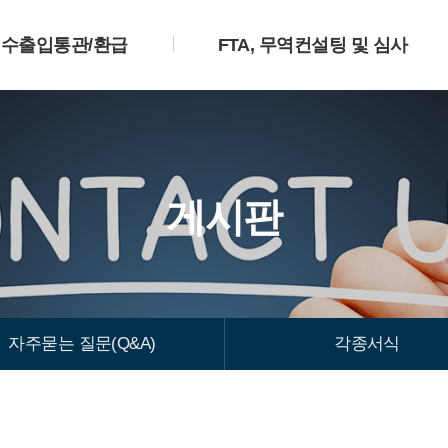
수출입통관/환급
FTA, 무역컨설팅 및 심사
게시판
자주묻는 질문(Q&A)
각종서식